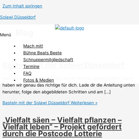
Zum Inhalt springen
Solawi Düsseldorf
Blog
Menü
Mach mit!
Bühne Beats Beete
Schnuppermitgliedschaft
Basteln mit der Solawi Düsseldorf
Termine
FAQ
Hast du auch mal wieder Lust auf ein kleines Bastelprojekt? Dann
Fotos & Medien
haben wir genau das richtige für dich. Lade dir die Anleitung unten
herunter, folge den abgebildeten Schritten und am […]
Basteln mit der Solawi Düsseldorf
Weiterlesen »
„Vielfalt säen – Vielfalt pflanzen –
Vielfalt leben“ – Projekt gefördert
durch die Postcode Lotterie