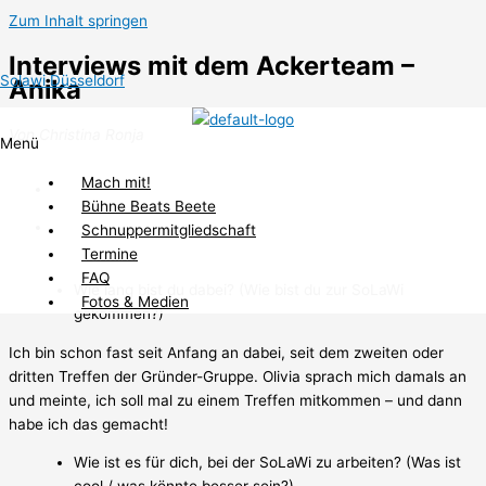
Zum Inhalt springen
Interviews mit dem Ackerteam –
Solawi Düsseldorf
Anika
Von Christina Ronja
Menü
Mach mit!
Bühne Beats Beete
Schnuppermitgliedschaft
Termine
FAQ
Wie lang bist du dabei? (Wie bist du zur SoLaWi
Fotos & Medien
gekommen?)
Ich bin schon fast seit Anfang an dabei, seit dem zweiten oder
dritten Treffen der Gründer-Gruppe. Olivia sprach mich damals an
und meinte, ich soll mal zu einem Treffen mitkommen – und dann
habe ich das gemacht!
Wie ist es für dich, bei der SoLaWi zu arbeiten? (Was ist