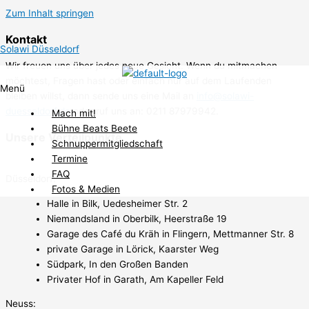
Zum Inhalt springen
Kontakt
Solawi Düsseldorf
Wir freuen uns über jedes neue Gesicht. Wenn du mitmachen
möchtest, Fragen hast oder einfach nur auf dem Laufenden
Menü
bleiben willst, dann sende uns eine Mail an
info@solawi-
duesseldorf.de
oder ruf uns an: 0211 87979942.
Mach mit!
Bühne Beats Beete
Unsere Verteilpunkte
Schnuppermitgliedschaft
Termine
FAQ
Düsseldorf:
Fotos & Medien
Halle in Bilk, Uedesheimer Str. 2
Niemandsland in Oberbilk, Heerstraße 19
Garage des Café du Kräh in Flingern, Mettmanner Str. 8
private Garage in Lörick, Kaarster Weg
Südpark, In den Großen Banden
Privater Hof in Garath, Am Kapeller Feld
Neuss: