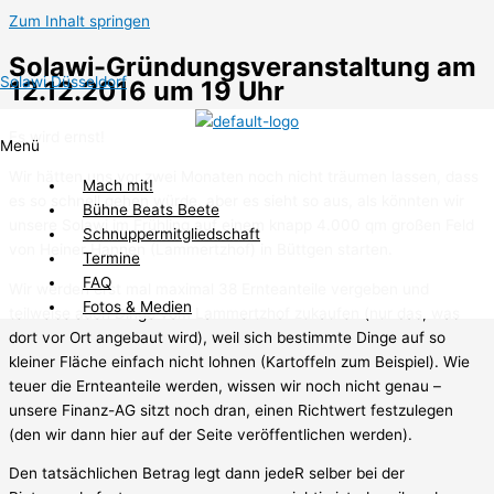
Zum Inhalt springen
Solawi-Gründungsveranstaltung am
Solawi Düsseldorf
12.12.2016 um 19 Uhr
Es wird ernst!
Menü
Wir hätten uns vor zwei Monaten noch nicht träumen lassen, dass
Mach mit!
es so schnell gehen würde, aber es sieht so aus, als könnten wir
Bühne Beats Beete
unsere Solawi im Frühling auf einem knapp 4.000 qm großen Feld
Schnuppermitgliedschaft
von Heiner Hannen (Lammertzhof) in Büttgen starten.
Termine
FAQ
Wir werden erst mal maximal 38 Ernteanteile vergeben und
Fotos & Medien
teilweise auch Dinge vom Lammertzhof zukaufen (nur das, was
dort vor Ort angebaut wird), weil sich bestimmte Dinge auf so
kleiner Fläche einfach nicht lohnen (Kartoffeln zum Beispiel). Wie
teuer die Ernteanteile werden, wissen wir noch nicht genau –
unsere Finanz-AG sitzt noch dran, einen Richtwert festzulegen
(den wir dann hier auf der Seite veröffentlichen werden).
Den tatsächlichen Betrag legt dann jedeR selber bei der