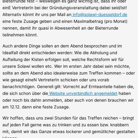
Bieterrunde fest – weswegen es ganz wichtig ist, dass ihr oder
einE VertreterIn bei der Gründungsveranstaltung dabei seid/ist!
Alternativ könnt ihr uns per Mail an
info@solawi-duesseldorf.de
eine feste Zusage geben und einen Maximalbetrag (pro Monat)
nennen, damit ihr quasi in Abwesenheit an der Bieterrunde
teilnehmen könnt.
Auch andere Dinge sollen an dem Abend besprochen und im
Idealfall direkt entschieden werden: Wie die Abholung und
Aufteilung der Kisten erfolgen soll, welche Rechtsform wir für
unsere Solawi wollen etc. Wer im ersten Jahr dabei sein möchte,
sollte an dem Abend also idealerweise zum Treffen kommen – oder
wie gesagt eineN VertreterIn schicken oder uns vorab
benachrichtigen. Generell gilt: Vorrecht auf Ernteanteile haben die,
die sich schon über die
Website unverbindlich angemeldet
haben
oder noch bis dahin anmelden, aber auch von denen brauchen wir
am 12.12. dann eine feste Zusage.
Wir hoffen, dass uns zwei Stunden für das Treffen reichen – bringt
auf jeden Fall gerne was zu trinken und zu essen bzw. knabbern
mit, damit wir das Ganze etwas lockerer und gemütlicher gestalten